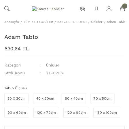
Anasayfa
TÜM KATEGORİLER
KANVAS TABLOLAR
Ünlüler
Adam Tablo
Adam Tablo
830,64 TL
Kategori
Ünlüler
Stok Kodu
YT-0206
Tablo Ölçüsü
30 X 20cm
40 x 30cm
60 x 40cm
70 x 50cm
90 x 60cm
100 x 70cm
120 x 80cm
150 x 100cm