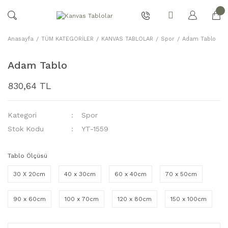
Anasayfa
TÜM KATEGORİLER
KANVAS TABLOLAR
Spor
Adam Tablo
Adam Tablo
830,64 TL
Kategori
Spor
Stok Kodu
YT-1559
Tablo Ölçüsü
30 X 20cm
40 x 30cm
60 x 40cm
70 x 50cm
90 x 60cm
100 x 70cm
120 x 80cm
150 x 100cm