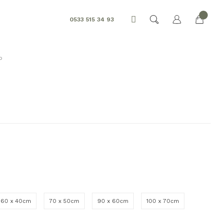
0533 515 34 93
o
60 x 40cm
70 x 50cm
90 x 60cm
100 x 70cm