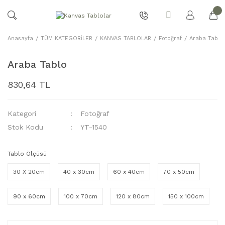
Anasayfa
TÜM KATEGORİLER
KANVAS TABLOLAR
Fotoğraf
Araba Tablo
Araba Tablo
830,64 TL
Kategori
Fotoğraf
Stok Kodu
YT-1540
Tablo Ölçüsü
30 X 20cm
40 x 30cm
60 x 40cm
70 x 50cm
90 x 60cm
100 x 70cm
120 x 80cm
150 x 100cm