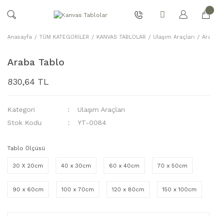
Anasayfa
TÜM KATEGORİLER
KANVAS TABLOLAR
Ulaşım Araçları
Araba
Araba Tablo
830,64 TL
Kategori
Ulaşım Araçları
Stok Kodu
YT-0084
Tablo Ölçüsü
30 X 20cm
40 x 30cm
60 x 40cm
70 x 50cm
90 x 60cm
100 x 70cm
120 x 80cm
150 x 100cm