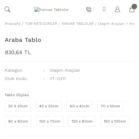
Anasayfa
TÜM KATEGORİLER
KANVAS TABLOLAR
Ulaşım Araçları
Araba
Araba Tablo
830,64 TL
Kategori
Ulaşım Araçları
Stok Kodu
YT-0211
Tablo Ölçüsü
30 X 20cm
40 x 30cm
60 x 40cm
70 x 50cm
90 x 60cm
100 x 70cm
120 x 80cm
150 x 100cm