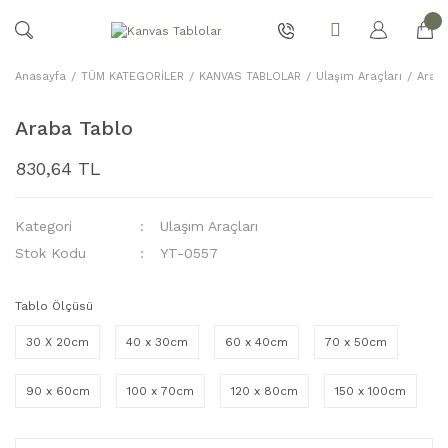
Anasayfa
TÜM KATEGORİLER
KANVAS TABLOLAR
Ulaşım Araçları
Araba
Araba Tablo
830,64 TL
Kategori
Ulaşım Araçları
Stok Kodu
YT-0557
Tablo Ölçüsü
30 X 20cm
40 x 30cm
60 x 40cm
70 x 50cm
90 x 60cm
100 x 70cm
120 x 80cm
150 x 100cm