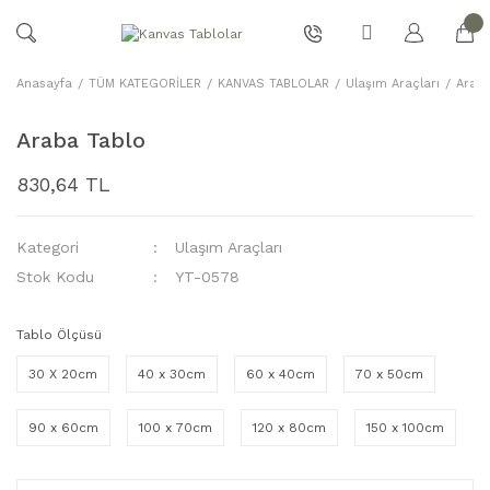
Anasayfa
TÜM KATEGORİLER
KANVAS TABLOLAR
Ulaşım Araçları
Araba
Araba Tablo
830,64 TL
Kategori
Ulaşım Araçları
Stok Kodu
YT-0578
Tablo Ölçüsü
30 X 20cm
40 x 30cm
60 x 40cm
70 x 50cm
90 x 60cm
100 x 70cm
120 x 80cm
150 x 100cm