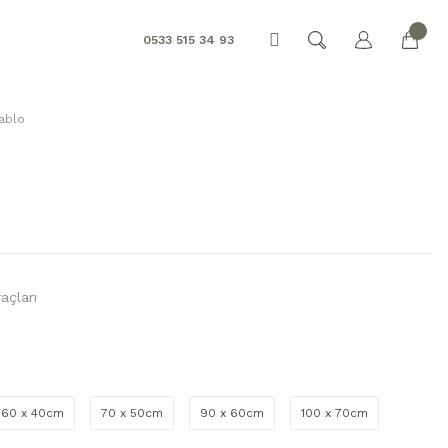
0533 515 34 93
ablo
açları
60 x 40cm
70 x 50cm
90 x 60cm
100 x 70cm