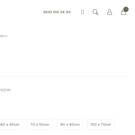
0533 515 34 93
ablo
açları
60 x 40cm
70 x 50cm
90 x 60cm
100 x 70cm