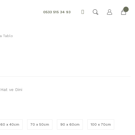
0533 515 34 93
a Tablo
 Hat ve Dini
60 x 40cm
70 x 50cm
90 x 60cm
100 x 70cm