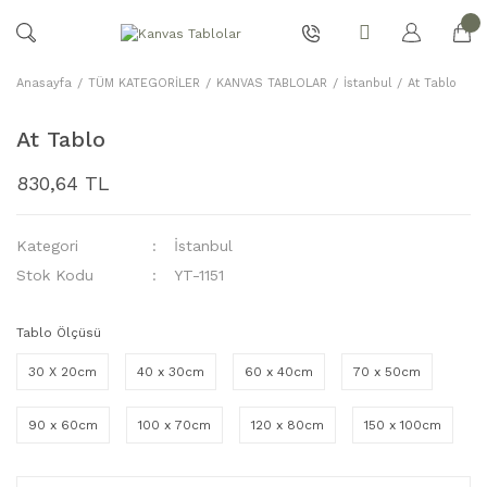
Anasayfa
TÜM KATEGORİLER
KANVAS TABLOLAR
İstanbul
At Tablo
At Tablo
830,64 TL
Kategori
İstanbul
Stok Kodu
YT-1151
Tablo Ölçüsü
30 X 20cm
40 x 30cm
60 x 40cm
70 x 50cm
90 x 60cm
100 x 70cm
120 x 80cm
150 x 100cm