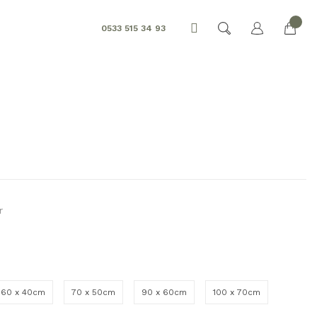
0533 515 34 93
r
60 x 40cm
70 x 50cm
90 x 60cm
100 x 70cm