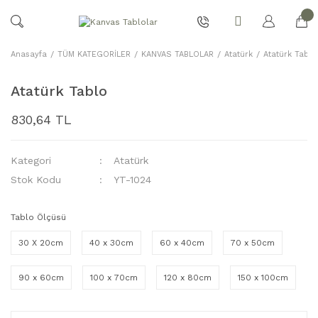
Anasayfa
TÜM KATEGORİLER
KANVAS TABLOLAR
Atatürk
Atatürk Tablo
Atatürk Tablo
830,64 TL
Kategori
Atatürk
Stok Kodu
YT-1024
Tablo Ölçüsü
30 X 20cm
40 x 30cm
60 x 40cm
70 x 50cm
90 x 60cm
100 x 70cm
120 x 80cm
150 x 100cm