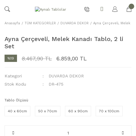
Anasayfa
TÜM KATEGORİLER
DUVARDA DEKOR
Ayna Çerçeveli, Melek Kan
Ayna Çerçeveli, Melek Kanadı Tablo, 2 li
Set
8.467,90 TL
6.859,00 TL
%19
Kategori
DUVARDA DEKOR
Stok Kodu
DR-475
Tablo Ölçüsü
40 x 60cm
50 x 70cm
60 x 90cm
70 x 100cm