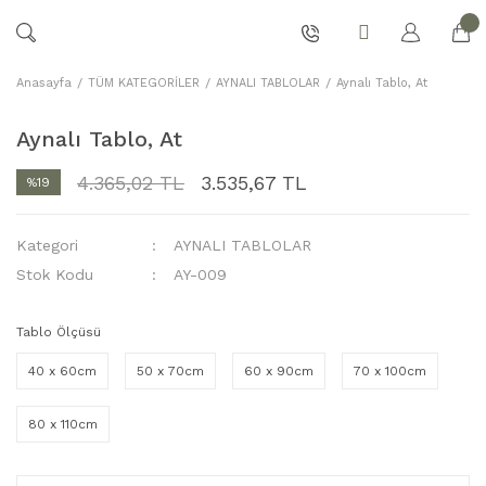
Anasayfa
TÜM KATEGORİLER
AYNALI TABLOLAR
Aynalı Tablo, At
Aynalı Tablo, At
4.365,02 TL
3.535,67 TL
%19
Kategori
AYNALI TABLOLAR
Stok Kodu
AY-009
Tablo Ölçüsü
40 x 60cm
50 x 70cm
60 x 90cm
70 x 100cm
80 x 110cm