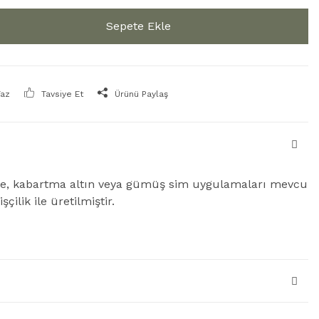
Sepete Ekle
Yaz
Tavsiye Et
Ürünü Paylaş
de, kabartma altın veya gümüş sim uygulamaları mevcu
şçilik ile üretilmiştir.