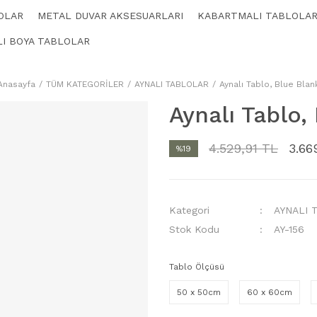
OLAR
METAL DUVAR AKSESUARLARI
KABARTMALI TABLOLA
LI BOYA TABLOLAR
Anasayfa
TÜM KATEGORİLER
AYNALI TABLOLAR
Aynalı Tablo, Blue Blan
Aynalı Tablo,
4.529,91 TL
3.66
%19
Kategori
AYNALI 
Stok Kodu
AY-156
Tablo Ölçüsü
50 x 50cm
60 x 60cm