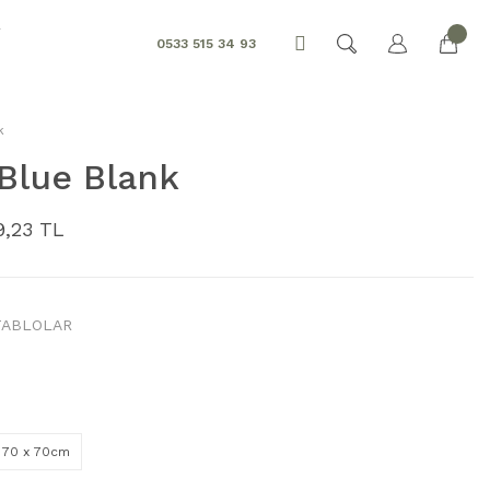
R
0533 515 34 93
k
 Blue Blank
9,23 TL
TABLOLAR
70 x 70cm