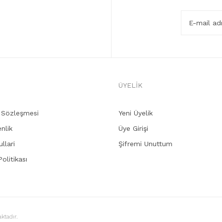
ÜYELİK
ş Sözleşmesi
Yeni Üyelik
enlik
Üye Girişi
llari
Şifremi Unuttum
Politikası
ktadır.