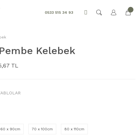
R
0533 515 34 93
ebek
, Pembe Kelebek
5,67 TL
TABLOLAR
60 x 90cm
70 x 100cm
80 x 110cm