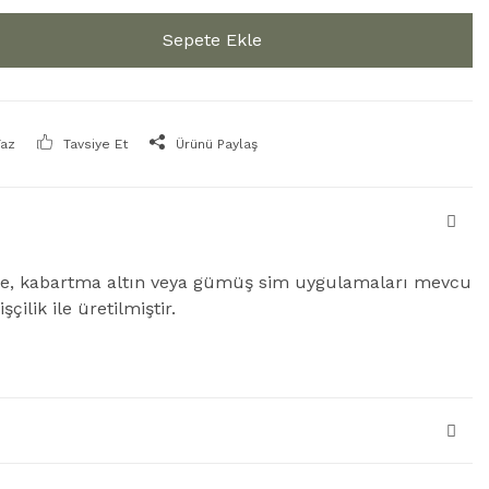
Sepete Ekle
Yaz
Tavsiye Et
Ürünü Paylaş
de, kabartma altın veya gümüş sim uygulamaları mevcu
şçilik ile üretilmiştir.