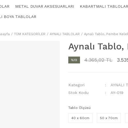
OLAR
METAL DUVAR AKSESUARLARI
KABARTMALI TABLOLA
LI BOYA TABLOLAR
asayfa
TÜM KATEGORİLER
AYNALI TABLOLAR
Aynalı Tablo, Pembe Kel
Aynalı Tablo
4.365,02 TL
3.53
%19
Kategori
AYNALI 
Stok Kodu
AY-019
Tablo Ölçüsü
40 x 60cm
50 x 70cm