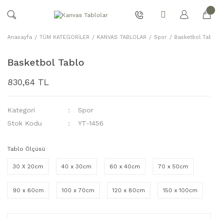
Anasayfa
TÜM KATEGORİLER
KANVAS TABLOLAR
Spor
Basketbol Tablo
Basketbol Tablo
830,64 TL
Kategori
Spor
Stok Kodu
YT-1456
Tablo Ölçüsü
30 X 20cm
40 x 30cm
60 x 40cm
70 x 50cm
90 x 60cm
100 x 70cm
120 x 80cm
150 x 100cm