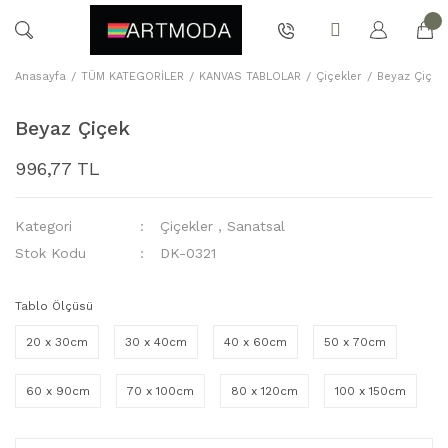
Anasayfa
TÜM KATEGORİLER
KANVAS TABLOLAR
Çiçekler
Beyaz Çiçek
Beyaz Çiçek
996,77 TL
Kategori
Çiçekler
,
Sanatsal
Stok Kodu
DK-0321
Tablo Ölçüsü
20 x 30cm
30 x 40cm
40 x 60cm
50 x 70cm
60 x 90cm
70 x 100cm
80 x 120cm
100 x 150cm