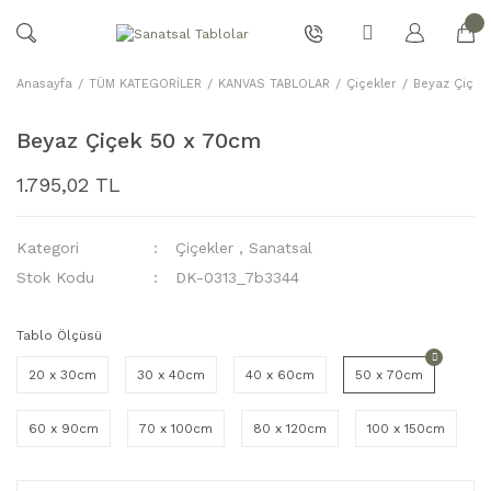
Anasayfa
TÜM KATEGORİLER
KANVAS TABLOLAR
Çiçekler
Beyaz Çiçek
Beyaz Çiçek 50 x 70cm
1.795,02 TL
Kategori
Çiçekler
,
Sanatsal
Stok Kodu
DK-0313_7b3344
Tablo Ölçüsü
20 x 30cm
30 x 40cm
40 x 60cm
50 x 70cm
60 x 90cm
70 x 100cm
80 x 120cm
100 x 150cm