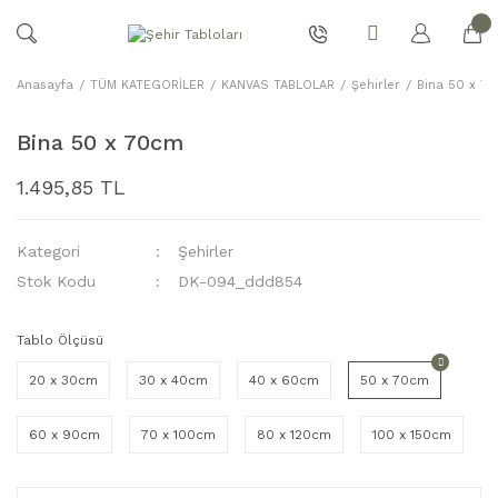
Anasayfa
TÜM KATEGORİLER
KANVAS TABLOLAR
Şehirler
Bina 50 x 7
Bina 50 x 70cm
1.495,85 TL
Kategori
Şehirler
Stok Kodu
DK-094_ddd854
Tablo Ölçüsü
20 x 30cm
30 x 40cm
40 x 60cm
50 x 70cm
60 x 90cm
70 x 100cm
80 x 120cm
100 x 150cm