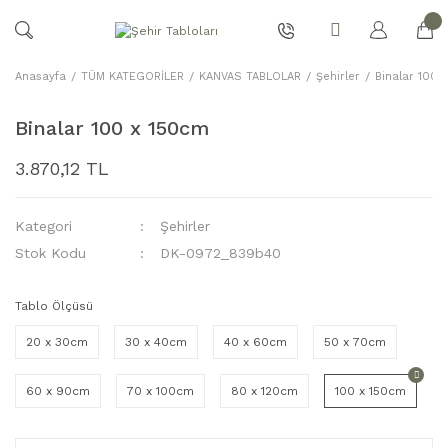
Anasayfa
TÜM KATEGORİLER
KANVAS TABLOLAR
Şehirler
Binalar 100 
Binalar 100 x 150cm
3.870,12 TL
Kategori
Şehirler
Stok Kodu
DK-0972_839b40
Tablo Ölçüsü
20 x 30cm
30 x 40cm
40 x 60cm
50 x 70cm
60 x 90cm
70 x 100cm
80 x 120cm
100 x 150cm