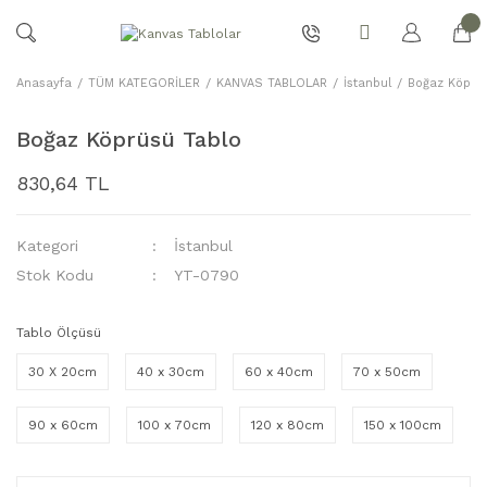
Anasayfa
TÜM KATEGORİLER
KANVAS TABLOLAR
İstanbul
Boğaz Köprü
Boğaz Köprüsü Tablo
830,64 TL
Kategori
İstanbul
Stok Kodu
YT-0790
Tablo Ölçüsü
30 X 20cm
40 x 30cm
60 x 40cm
70 x 50cm
90 x 60cm
100 x 70cm
120 x 80cm
150 x 100cm