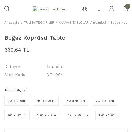
Anasayfa
TÜM KATEGORİLER
KANVAS TABLOLAR
İstanbul
Boğaz Köprü
Boğaz Köprüsü Tablo
830,64 TL
Kategori
İstanbul
Stok Kodu
YT-1004
Tablo Ölçüsü
30 X 20cm
40 x 30cm
60 x 40cm
70 x 50cm
90 x 60cm
100 x 70cm
120 x 80cm
150 x 100cm