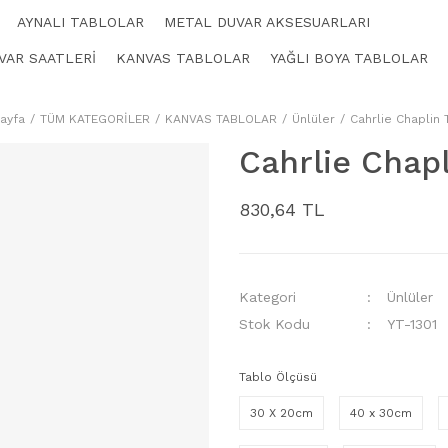
AYNALI TABLOLAR
METAL DUVAR AKSESUARLARI
VAR SAATLERİ
KANVAS TABLOLAR
YAĞLI BOYA TABLOLAR
ayfa
TÜM KATEGORİLER
KANVAS TABLOLAR
Ünlüler
Cahrlie Chaplin 
Cahrlie Chapl
830,64 TL
Kategori
Ünlüler
Stok Kodu
YT-1301
Tablo Ölçüsü
30 X 20cm
40 x 30cm