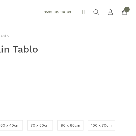
0533 515 34 93
Tablo
in Tablo
60 x 40cm
70 x 50cm
90 x 60cm
100 x 70cm