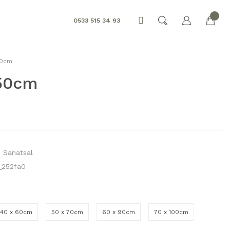
0533 515 34 93
50cm
150cm
,
Sanatsal
_252fa0
40 x 60cm
50 x 70cm
60 x 90cm
70 x 100cm