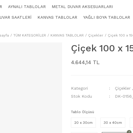
R
AYNALI TABLOLAR
METAL DUVAR AKSESUARLARI
UVAR SAATLERİ
KANVAS TABLOLAR
YAĞLI BOYA TABLOLAR
sayfa
TÜM KATEGORİLER
KANVAS TABLOLAR
Çiçekler
Çiçek 100 x 1
Çiçek 100 x 
4.644,14 TL
Kategori
Çiçekler
Stok Kodu
DK-0156
Tablo Ölçüsü
20 x 30cm
30 x 40cm