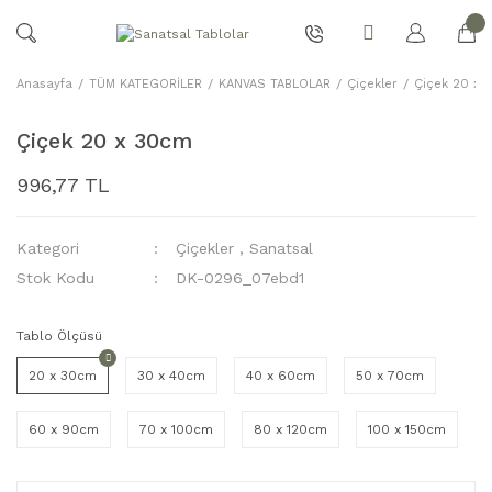
Anasayfa
TÜM KATEGORİLER
KANVAS TABLOLAR
Çiçekler
Çiçek 20 x
Çiçek 20 x 30cm
996,77 TL
Kategori
Çiçekler
,
Sanatsal
Stok Kodu
DK-0296_07ebd1
Tablo Ölçüsü
20 x 30cm
30 x 40cm
40 x 60cm
50 x 70cm
60 x 90cm
70 x 100cm
80 x 120cm
100 x 150cm