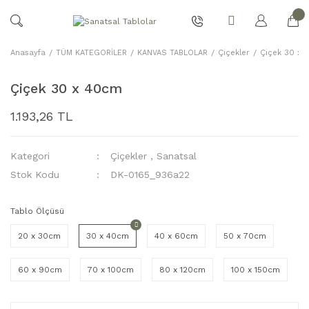
Anasayfa
TÜM KATEGORİLER
KANVAS TABLOLAR
Çiçekler
Çiçek 30 x
Çiçek 30 x 40cm
1.193,26 TL
Kategori
Çiçekler
,
Sanatsal
Stok Kodu
DK-0165_936a22
Tablo Ölçüsü
20 x 30cm
30 x 40cm
40 x 60cm
50 x 70cm
60 x 90cm
70 x 100cm
80 x 120cm
100 x 150cm