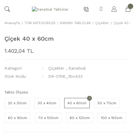
Anasayfa
TÜM KATEGORİLER
KANVAS TABLOLAR
Çiçekler
Çiçek 40 x
Çiçek 40 x 60cm
1.402,04 TL
Kategori
Çiçekler
,
Sanatsal
Stok Kodu
DK-0156_3bc433
Tablo Ölçüsü
20 x 30cm
30 x 40cm
40 x 60cm
50 x 70cm
60 x 90cm
70 x 100cm
80 x 120cm
100 x 150cm