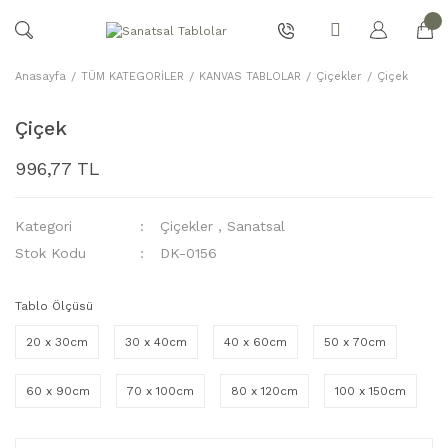
Anasayfa
TÜM KATEGORİLER
KANVAS TABLOLAR
Çiçekler
Çiçek
Çiçek
996,77 TL
Kategori
Çiçekler
,
Sanatsal
Stok Kodu
DK-0156
Tablo Ölçüsü
20 x 30cm
30 x 40cm
40 x 60cm
50 x 70cm
60 x 90cm
70 x 100cm
80 x 120cm
100 x 150cm