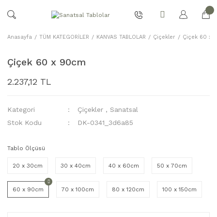
Anasayfa
TÜM KATEGORİLER
KANVAS TABLOLAR
Çiçekler
Çiçek 60 x
Çiçek 60 x 90cm
2.237,12 TL
Kategori
Çiçekler
,
Sanatsal
Stok Kodu
DK-0341_3d6a85
Tablo Ölçüsü
20 x 30cm
30 x 40cm
40 x 60cm
50 x 70cm
60 x 90cm
70 x 100cm
80 x 120cm
100 x 150cm