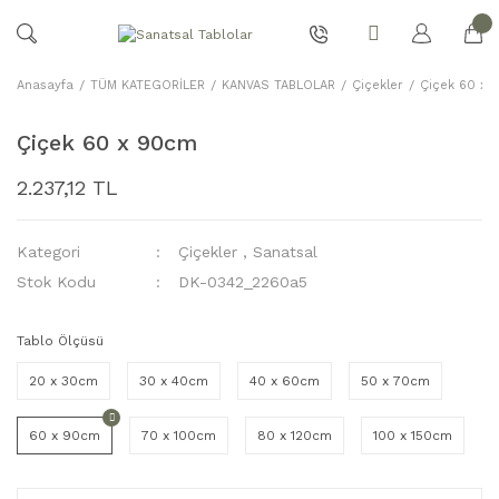
Anasayfa
TÜM KATEGORİLER
KANVAS TABLOLAR
Çiçekler
Çiçek 60 x
Çiçek 60 x 90cm
2.237,12 TL
Kategori
Çiçekler
,
Sanatsal
Stok Kodu
DK-0342_2260a5
Tablo Ölçüsü
20 x 30cm
30 x 40cm
40 x 60cm
50 x 70cm
60 x 90cm
70 x 100cm
80 x 120cm
100 x 150cm