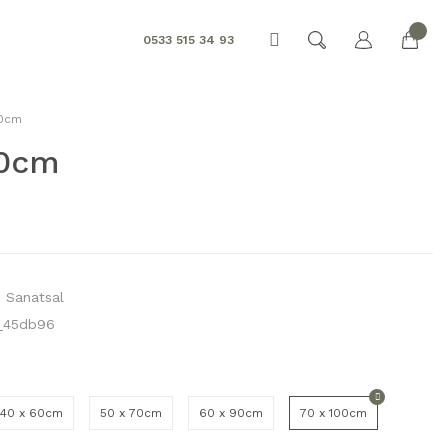
0533 515 34 93
00cm
00cm
,
Sanatsal
_45db96
40 x 60cm
50 x 70cm
60 x 90cm
70 x 100cm