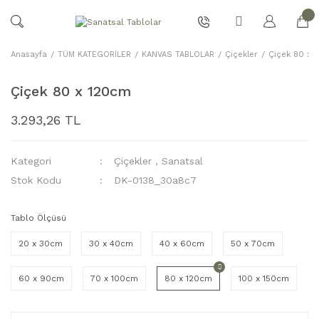
Anasayfa
TÜM KATEGORİLER
KANVAS TABLOLAR
Çiçekler
Çiçek 80 x 
Çiçek 80 x 120cm
3.293,26 TL
Kategori
Çiçekler
,
Sanatsal
Stok Kodu
DK-0138_30a8c7
Tablo Ölçüsü
20 x 30cm
30 x 40cm
40 x 60cm
50 x 70cm
60 x 90cm
70 x 100cm
80 x 120cm
100 x 150cm