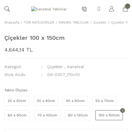
Anasayfa
TÜM KATEGORİLER
KANVAS TABLOLAR
Çiçekler
Çiçekler 10
Çiçekler 100 x 150cm
4.644,14 TL
Kategori
Çiçekler
,
Sanatsal
Stok Kodu
DK-0307_f10cf0
Tablo Ölçüsü
20 x 30cm
30 x 40cm
40 x 60cm
50 x 70cm
60 x 90cm
70 x 100cm
80 x 120cm
100 x 150cm