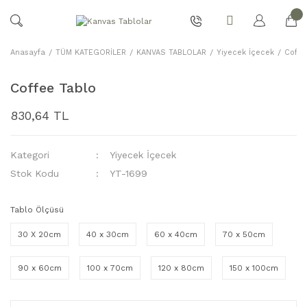
Anasayfa
TÜM KATEGORİLER
KANVAS TABLOLAR
Yiyecek İçecek
Coffe
Coffee Tablo
830,64 TL
Kategori
Yiyecek İçecek
Stok Kodu
YT-1699
Tablo Ölçüsü
30 X 20cm
40 x 30cm
60 x 40cm
70 x 50cm
90 x 60cm
100 x 70cm
120 x 80cm
150 x 100cm