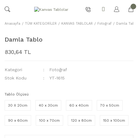
Anasayfa
TÜM KATEGORİLER
KANVAS TABLOLAR
Fotoğraf
Damla Tablo
Damla Tablo
830,64 TL
Kategori
Fotoğraf
Stok Kodu
YT-1615
Tablo Ölçüsü
30 X 20cm
40 x 30cm
60 x 40cm
70 x 50cm
90 x 60cm
100 x 70cm
120 x 80cm
150 x 100cm