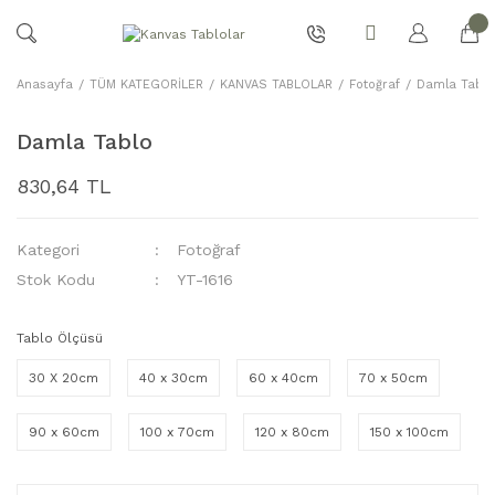
Anasayfa
TÜM KATEGORİLER
KANVAS TABLOLAR
Fotoğraf
Damla Tablo
Damla Tablo
830,64 TL
Kategori
Fotoğraf
Stok Kodu
YT-1616
Tablo Ölçüsü
30 X 20cm
40 x 30cm
60 x 40cm
70 x 50cm
90 x 60cm
100 x 70cm
120 x 80cm
150 x 100cm