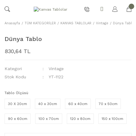
Anasayfa
TÜM KATEGORİLER
KANVAS TABLOLAR
Vintage
Dünya Tablo
Dünya Tablo
830,64 TL
Kategori
Vintage
Stok Kodu
YT-1122
Tablo Ölçüsü
30 X 20cm
40 x 30cm
60 x 40cm
70 x 50cm
90 x 60cm
100 x 70cm
120 x 80cm
150 x 100cm