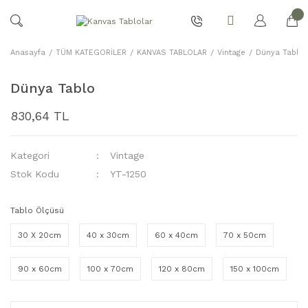
Anasayfa
TÜM KATEGORİLER
KANVAS TABLOLAR
Vintage
Dünya Tablo
Dünya Tablo
830,64 TL
Kategori
Vintage
Stok Kodu
YT-1250
Tablo Ölçüsü
30 X 20cm
40 x 30cm
60 x 40cm
70 x 50cm
90 x 60cm
100 x 70cm
120 x 80cm
150 x 100cm