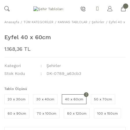
Anasayfa
TÜM KATEGORİLER
KANVAS TABLOLAR
Şehirler
Eyfel 40 x 
Eyfel 40 x 60cm
1.168,36 TL
Kategori
Şehirler
Stok Kodu
DK-0789_a63cb3
Tablo Ölçüsü
20 x 30cm
30 x 40cm
40 x 60cm
50 x 70cm
60 x 90cm
70 x 100cm
80 x 120cm
100 x 150cm