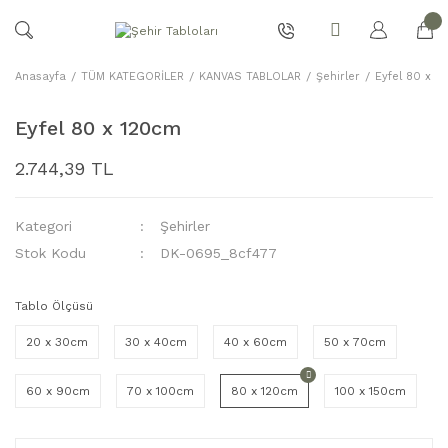
Anasayfa
TÜM KATEGORİLER
KANVAS TABLOLAR
Şehirler
Eyfel 80 x 1
Eyfel 80 x 120cm
2.744,39 TL
Kategori
Şehirler
Stok Kodu
DK-0695_8cf477
Tablo Ölçüsü
20 x 30cm
30 x 40cm
40 x 60cm
50 x 70cm
60 x 90cm
70 x 100cm
80 x 120cm
100 x 150cm