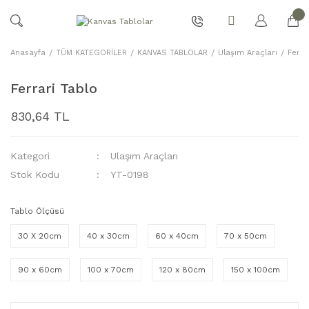
Anasayfa
TÜM KATEGORİLER
KANVAS TABLOLAR
Ulaşım Araçları
Ferra
Ferrari Tablo
830,64 TL
Kategori
Ulaşım Araçları
Stok Kodu
YT-0198
Tablo Ölçüsü
30 X 20cm
40 x 30cm
60 x 40cm
70 x 50cm
90 x 60cm
100 x 70cm
120 x 80cm
150 x 100cm