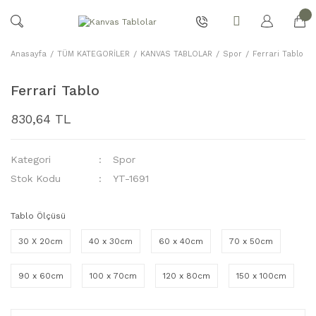
Anasayfa
TÜM KATEGORİLER
KANVAS TABLOLAR
Spor
Ferrari Tablo
Ferrari Tablo
830,64 TL
Kategori
Spor
Stok Kodu
YT-1691
Tablo Ölçüsü
30 X 20cm
40 x 30cm
60 x 40cm
70 x 50cm
90 x 60cm
100 x 70cm
120 x 80cm
150 x 100cm