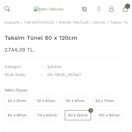
Anasayfa
TÜM KATEGORİLER
KANVAS TABLOLAR
Şehirler
Taksim Tüne
Taksim Tünel 80 x 120cm
2.744,39 TL
Kategori
Şehirler
Stok Kodu
DK-0826_0b14a7
Tablo Ölçüsü
20 x 30cm
30 x 40cm
40 x 60cm
50 x 70cm
60 x 90cm
70 x 100cm
80 x 120cm
100 x 150cm