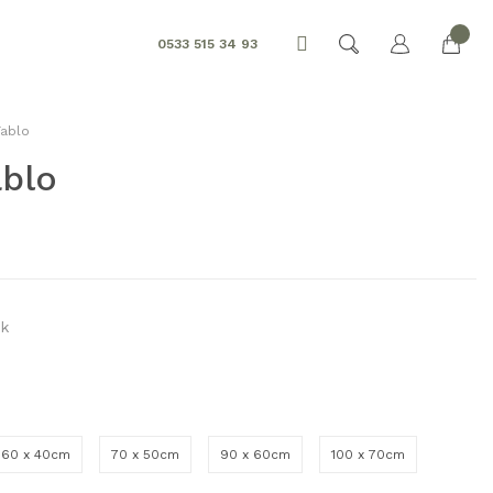
0533 515 34 93
ablo
blo
ik
60 x 40cm
70 x 50cm
90 x 60cm
100 x 70cm