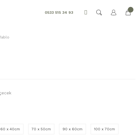
0533 515 34 93
Tablo
İçecek
60 x 40cm
70 x 50cm
90 x 60cm
100 x 70cm