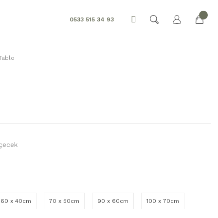
0533 515 34 93
Tablo
İçecek
60 x 40cm
70 x 50cm
90 x 60cm
100 x 70cm