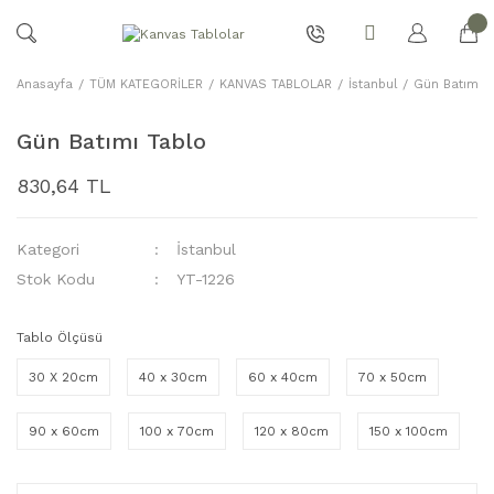
Anasayfa
TÜM KATEGORİLER
KANVAS TABLOLAR
İstanbul
Gün Batımı T
Gün Batımı Tablo
830,64 TL
Kategori
İstanbul
Stok Kodu
YT-1226
Tablo Ölçüsü
30 X 20cm
40 x 30cm
60 x 40cm
70 x 50cm
90 x 60cm
100 x 70cm
120 x 80cm
150 x 100cm